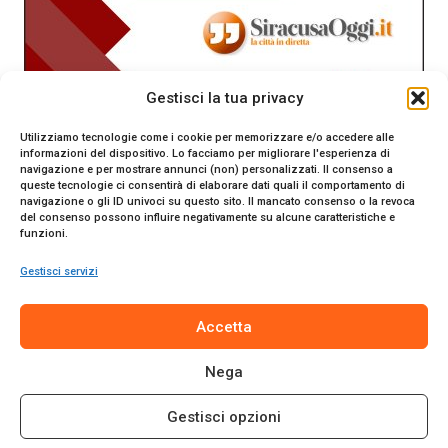
Gestisci la tua privacy
Utilizziamo tecnologie come i cookie per memorizzare e/o accedere alle
informazioni del dispositivo. Lo facciamo per migliorare l'esperienza di
navigazione e per mostrare annunci (non) personalizzati. Il consenso a
queste tecnologie ci consentirà di elaborare dati quali il comportamento di
navigazione o gli ID univoci su questo sito. Il mancato consenso o la revoca
del consenso possono influire negativamente su alcune caratteristiche e
funzioni.
Gestisci servizi
SiracusaOggi.it testata giornalistica online. Reg. n. 2/91 al
Accetta
Tribunale di Siracusa. Direttore responsabile Gianni Catania.
Editore Promo Italia s.r.l.
Nega
© 2024 Promo Italia S.r.l. Tutti i diritti riservati. | Sito web
realizzato da
Web-Arte.it
Gestisci opzioni
Privacy Policy
|
Cookie Policy
|
Termini e Condizioni