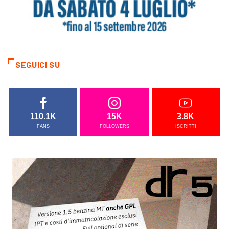
SEGUICI SU
110.1K
15K
3.8K
FANS
FOLLOWERS
ISCRITTI