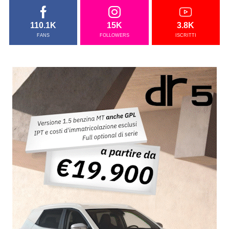
110.1K
15K
3.8K
FANS
FOLLOWERS
ISCRITTI