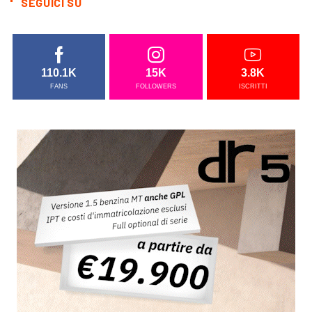
SEGUICI SU
110.1K
15K
3.8K
FANS
FOLLOWERS
ISCRITTI