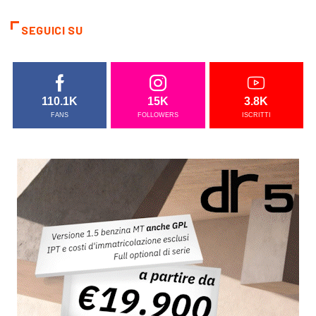
SEGUICI SU
110.1K
15K
3.8K
FANS
FOLLOWERS
ISCRITTI