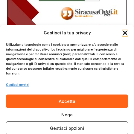
Gestisci la tua privacy
Utilizziamo tecnologie come i cookie per memorizzare e/o accedere alle
informazioni del dispositivo. Lo facciamo per migliorare l'esperienza di
navigazione e per mostrare annunci (non) personalizzati. Il consenso a
queste tecnologie ci consentirà di elaborare dati quali il comportamento di
navigazione o gli ID univoci su questo sito. Il mancato consenso o la revoca
del consenso possono influire negativamente su alcune caratteristiche e
funzioni.
Gestisci servizi
SiracusaOggi.it testata giornalistica online. Reg. n. 2/91 al
Accetta
Tribunale di Siracusa. Direttore responsabile Gianni Catania.
Editore Promo Italia s.r.l.
Nega
© 2024 Promo Italia S.r.l. Tutti i diritti riservati. | Sito web
realizzato da
Web-Arte.it
Gestisci opzioni
Privacy Policy
|
Cookie Policy
|
Termini e Condizioni