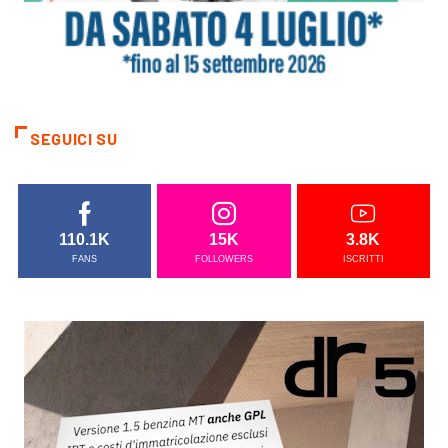
SEGUICI SU
110.1K
15K
3.8K
FANS
FOLLOWERS
ISCRITTI