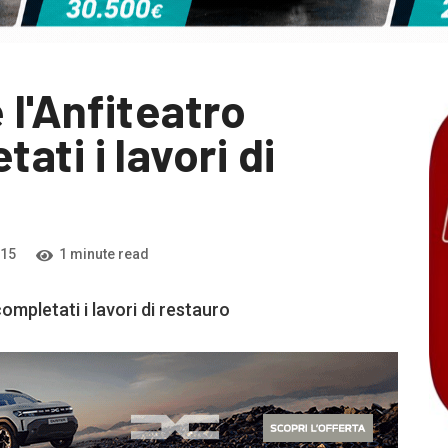
 l'Anfiteatro
ti i lavori di
015
1 minute read