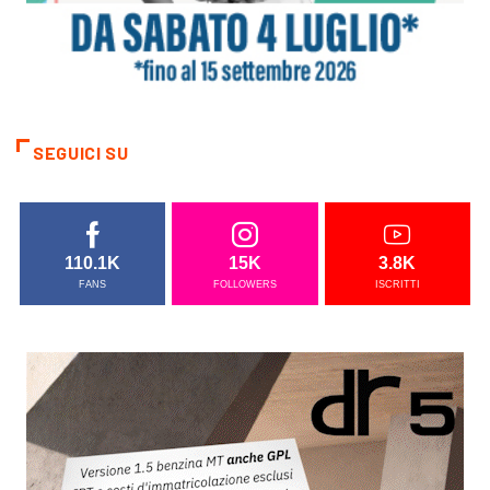
SEGUICI SU
110.1K
15K
3.8K
FANS
FOLLOWERS
ISCRITTI