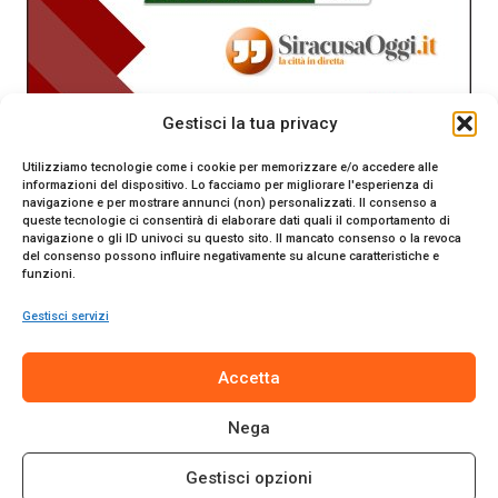
Gestisci la tua privacy
Utilizziamo tecnologie come i cookie per memorizzare e/o accedere alle
informazioni del dispositivo. Lo facciamo per migliorare l'esperienza di
navigazione e per mostrare annunci (non) personalizzati. Il consenso a
queste tecnologie ci consentirà di elaborare dati quali il comportamento di
navigazione o gli ID univoci su questo sito. Il mancato consenso o la revoca
del consenso possono influire negativamente su alcune caratteristiche e
funzioni.
Gestisci servizi
SiracusaOggi.it testata giornalistica online. Reg. n. 2/91 al
Accetta
Tribunale di Siracusa. Direttore responsabile Gianni Catania.
Editore Promo Italia s.r.l.
Nega
© 2024 Promo Italia S.r.l. Tutti i diritti riservati. | Sito web
realizzato da
Web-Arte.it
Gestisci opzioni
Privacy Policy
|
Cookie Policy
|
Termini e Condizioni