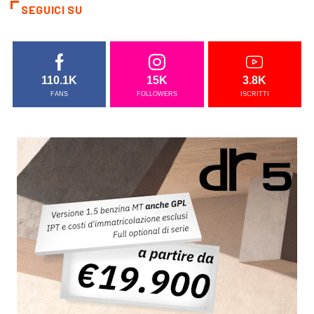
SEGUICI SU
110.1K
15K
3.8K
FANS
FOLLOWERS
ISCRITTI