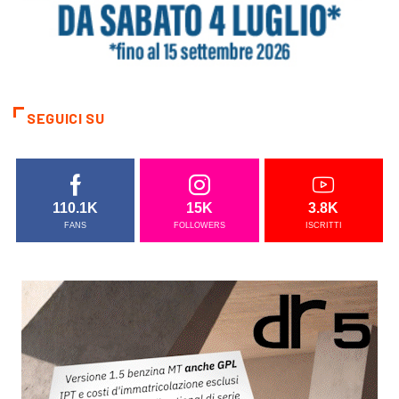
SEGUICI SU
110.1K
15K
3.8K
FANS
FOLLOWERS
ISCRITTI