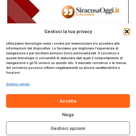
Gestisci la tua privacy
Utilizziamo tecnologie come i cookie per memorizzare e/o accedere alle
informazioni del dispositivo. Lo facciamo per migliorare l'esperienza di
navigazione e per mostrare annunci (non) personalizzati. Il consenso a
queste tecnologie ci consentirà di elaborare dati quali il comportamento di
navigazione o gli ID univoci su questo sito. Il mancato consenso o la revoca
del consenso possono influire negativamente su alcune caratteristiche e
funzioni.
Gestisci servizi
SiracusaOggi.it testata giornalistica online. Reg. n. 2/91 al
Accetta
Tribunale di Siracusa. Direttore responsabile Gianni Catania.
Editore Promo Italia s.r.l.
Nega
© 2024 Promo Italia S.r.l. Tutti i diritti riservati. | Sito web
realizzato da
Web-Arte.it
Gestisci opzioni
Privacy Policy
|
Cookie Policy
|
Termini e Condizioni