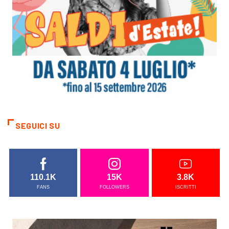
SEGUICI SU
110.1K
15K
3.8K
FANS
FOLLOWERS
ISCRITTI