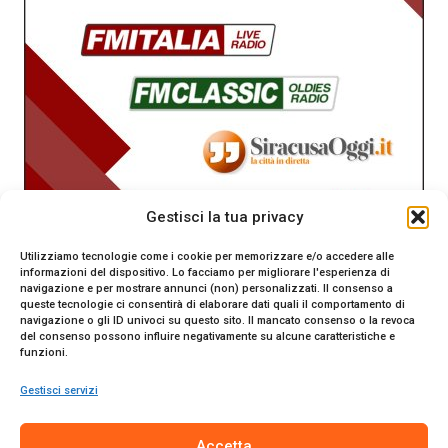
Gestisci la tua privacy
Utilizziamo tecnologie come i cookie per memorizzare e/o accedere alle
informazioni del dispositivo. Lo facciamo per migliorare l'esperienza di
navigazione e per mostrare annunci (non) personalizzati. Il consenso a
queste tecnologie ci consentirà di elaborare dati quali il comportamento di
navigazione o gli ID univoci su questo sito. Il mancato consenso o la revoca
del consenso possono influire negativamente su alcune caratteristiche e
funzioni.
Gestisci servizi
SiracusaOggi.it testata giornalistica online. Reg. n. 2/91 al
Accetta