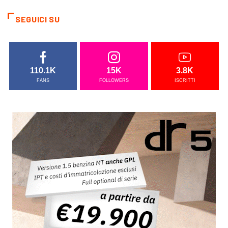
SEGUICI SU
110.1K
15K
3.8K
FANS
FOLLOWERS
ISCRITTI