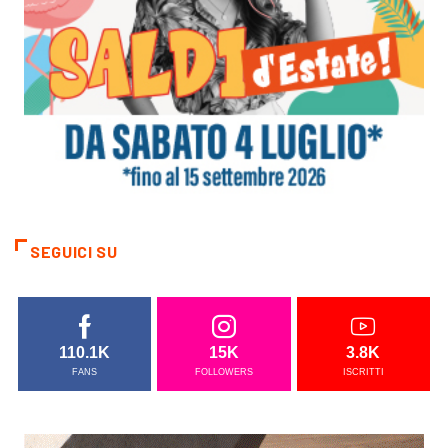
SEGUICI SU
110.1K
15K
3.8K
FANS
FOLLOWERS
ISCRITTI