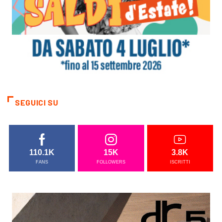
SEGUICI SU
110.1K
15K
3.8K
FANS
FOLLOWERS
ISCRITTI