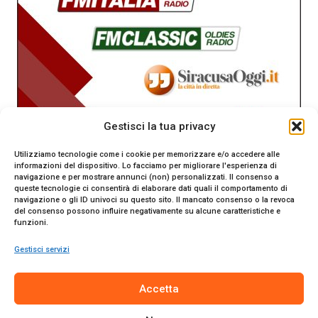
Gestisci la tua privacy
Utilizziamo tecnologie come i cookie per memorizzare e/o accedere alle
informazioni del dispositivo. Lo facciamo per migliorare l'esperienza di
navigazione e per mostrare annunci (non) personalizzati. Il consenso a
queste tecnologie ci consentirà di elaborare dati quali il comportamento di
navigazione o gli ID univoci su questo sito. Il mancato consenso o la revoca
del consenso possono influire negativamente su alcune caratteristiche e
funzioni.
Gestisci servizi
SiracusaOggi.it testata giornalistica online. Reg. n. 2/91 al
Accetta
Tribunale di Siracusa. Direttore responsabile Gianni Catania.
Editore Promo Italia s.r.l.