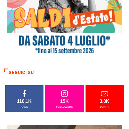
SEGUICI SU
110.1K
15K
3.8K
FANS
FOLLOWERS
ISCRITTI