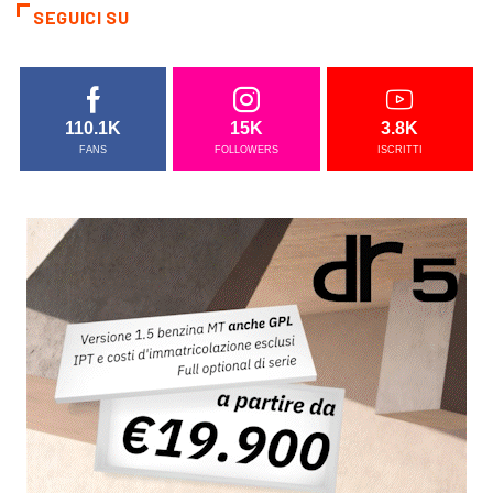
SEGUICI SU
110.1K
15K
3.8K
FANS
FOLLOWERS
ISCRITTI