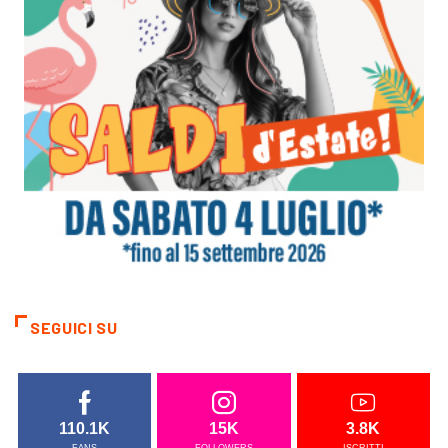
SEGUICI SU
110.1K
15K
3.8K
FANS
FOLLOWERS
ISCRITTI