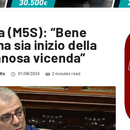
a (M5S): “Bene
a sia inizio della
annosa vicenda”
tto
01/08/2024
2 minutes read