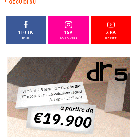
SEGUICI SU
110.1K
15K
3.8K
FANS
FOLLOWERS
ISCRITTI