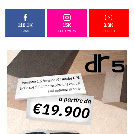
110.1K
15K
3.8K
FANS
FOLLOWERS
ISCRITTI