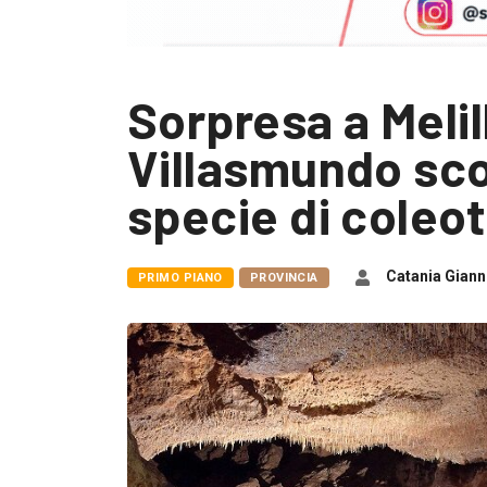
Sorpresa a Melill
Villasmundo sc
specie di coleo
Catania Giann
PRIMO PIANO
PROVINCIA