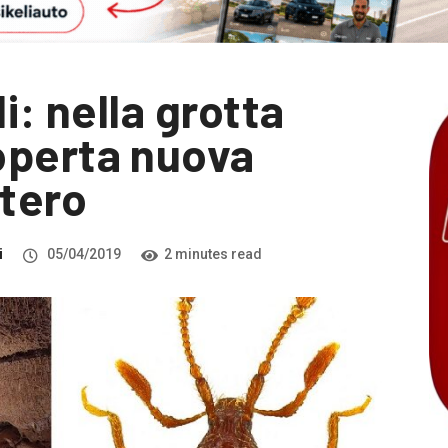
i: nella grotta
operta nuova
ttero
i
05/04/2019
2 minutes read