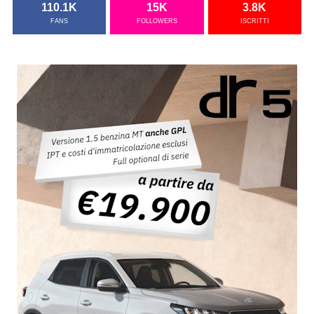
110.1K
15K
3.8K
FANS
FOLLOWERS
ISCRITTI