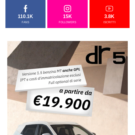
110.1K
15K
3.8K
FANS
FOLLOWERS
ISCRITTI