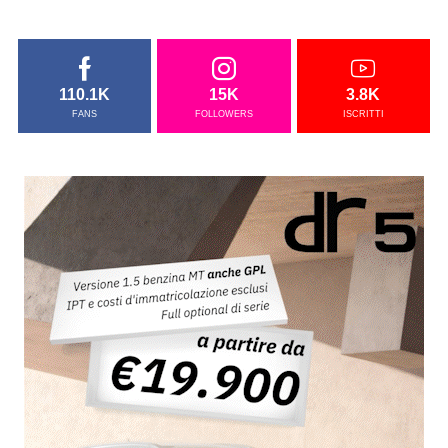
110.1K
15K
3.8K
FANS
FOLLOWERS
ISCRITTI