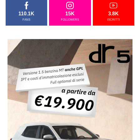
110.1K
15K
3.8K
FANS
FOLLOWERS
ISCRITTI