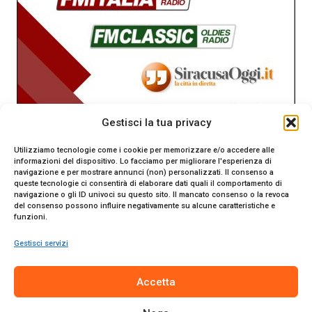
Gestisci la tua privacy
Utilizziamo tecnologie come i cookie per memorizzare e/o accedere alle
informazioni del dispositivo. Lo facciamo per migliorare l'esperienza di
navigazione e per mostrare annunci (non) personalizzati. Il consenso a
queste tecnologie ci consentirà di elaborare dati quali il comportamento di
navigazione o gli ID univoci su questo sito. Il mancato consenso o la revoca
del consenso possono influire negativamente su alcune caratteristiche e
funzioni.
Gestisci servizi
SiracusaOggi.it testata giornalistica online. Reg. n. 2/91 al
Accetta
Tribunale di Siracusa. Direttore responsabile Gianni Catania.
Editore Promo Italia s.r.l.