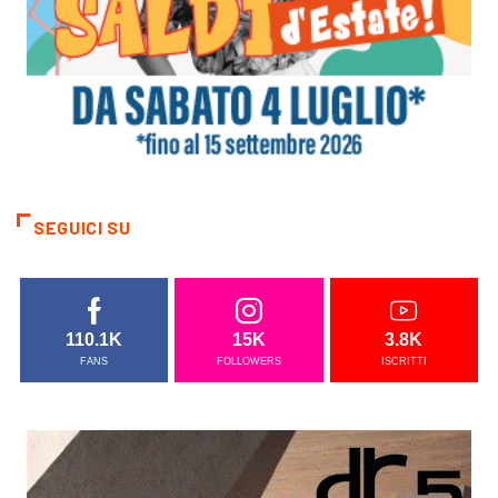
SEGUICI SU
110.1K
15K
3.8K
FANS
FOLLOWERS
ISCRITTI