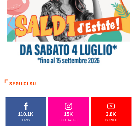
SEGUICI SU
110.1K
15K
3.8K
FANS
FOLLOWERS
ISCRITTI