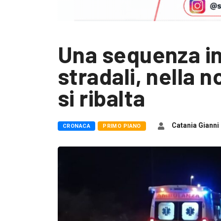
Una sequenza inf
stradali, nella 
si ribalta
Catania Gianni
CRONACA
PRIMO PIANO