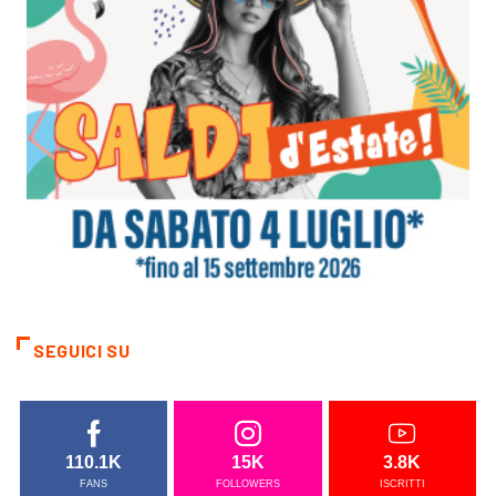
SEGUICI SU
110.1K
15K
3.8K
FANS
FOLLOWERS
ISCRITTI