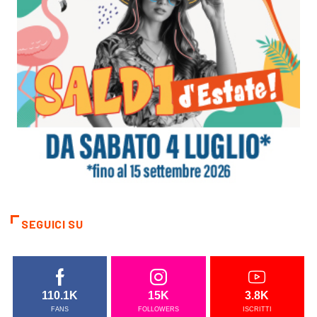
SEGUICI SU
110.1K
15K
3.8K
FANS
FOLLOWERS
ISCRITTI