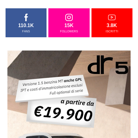
110.1K
15K
3.8K
FANS
FOLLOWERS
ISCRITTI