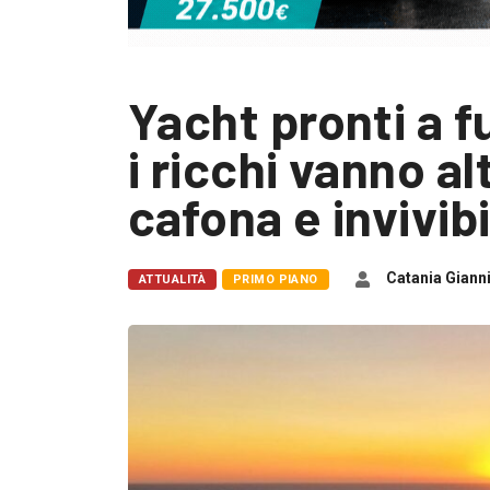
Yacht pronti a f
i ricchi vanno a
cafona e invivibi
Catania Giann
ATTUALITÀ
PRIMO PIANO