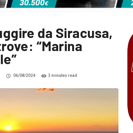
uggire da Siracusa,
ltrove: “Marina
le”
i
06/08/2024
3 minutes read