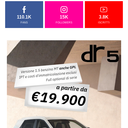
110.1K
15K
3.8K
FANS
FOLLOWERS
ISCRITTI