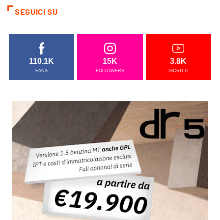
SEGUICI SU
110.1K
15K
3.8K
FANS
FOLLOWERS
ISCRITTI