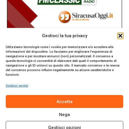
Gestisci la tua privacy
Utilizziamo tecnologie come i cookie per memorizzare e/o accedere alle
informazioni del dispositivo. Lo facciamo per migliorare l'esperienza di
navigazione e per mostrare annunci (non) personalizzati. Il consenso a
queste tecnologie ci consentirà di elaborare dati quali il comportamento di
navigazione o gli ID univoci su questo sito. Il mancato consenso o la revoca
del consenso possono influire negativamente su alcune caratteristiche e
funzioni.
Gestisci servizi
SiracusaOggi.it testata giornalistica online. Reg. n. 2/91 al
Accetta
Tribunale di Siracusa. Direttore responsabile Gianni Catania.
Editore Promo Italia s.r.l.
Nega
© 2024 Promo Italia S.r.l. Tutti i diritti riservati. | Sito web
realizzato da
Web-Arte.it
Gestisci opzioni
Privacy Policy
|
Cookie Policy
|
Termini e Condizioni