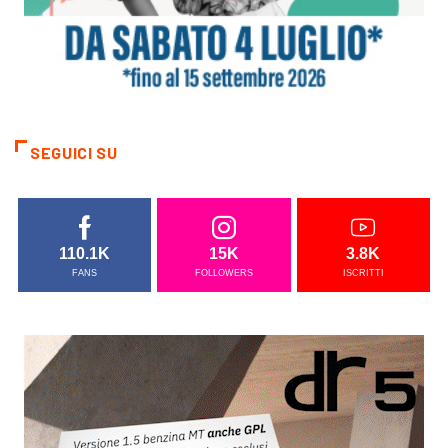
SEGUICI SU
110.1K
15K
3.8K
FANS
FOLLOWERS
ISCRITTI