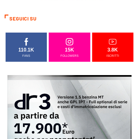
SEGUICI SU
110.1K
15K
3.8K
FANS
FOLLOWERS
ISCRITTI