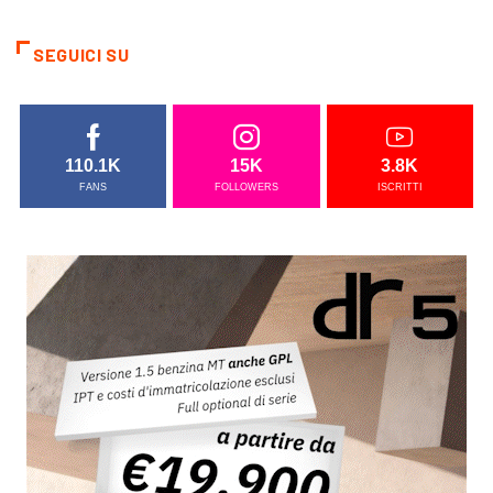
SEGUICI SU
110.1K
15K
3.8K
FANS
FOLLOWERS
ISCRITTI