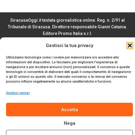
SiracusaOggi.it testata giornalistica online. Reg. n. 2/91 al
Tribunale di Siracusa. Direttore responsabile Gianni Catania.
Editore Promo Italia s.r.l.
© 2024 Promo Italia S.r.l. Tutti i diritti riservati. | Sito web
Gestisci la tua privacy
realizzato da
Web-Arte.it
Privacy Policy
|
Cookie Policy
|
Termini e Condizioni
Utilizziamo tecnologie come i cookie per memorizzare e/o accedere alle
informazioni del dispositivo. Lo facciamo per migliorare l'esperienza di
navigazione e per mostrare annunci (non) personalizzati. Il consenso a queste
tecnologie ci consentirà di elaborare dati quali il comportamento di navigazione
o gli ID univoci su questo sito. Il mancato consenso o la revoca del consenso
possono influire negativamente su alcune caratteristiche e funzioni.
Gestisci servizi
Accetta
Nega