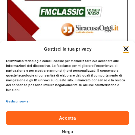
Gestisci la tua privacy
Utilizziamo tecnologie come i cookie per memorizzare e/o accedere alle
informazioni del dispositivo. Lo facciamo per migliorare l'esperienza di
navigazione e per mostrare annunci (non) personalizzati. Il consenso a
queste tecnologie ci consentirà di elaborare dati quali il comportamento di
navigazione o gli ID univoci su questo sito. Il mancato consenso o la revoca
del consenso possono influire negativamente su alcune caratteristiche e
funzioni.
Gestisci servizi
SiracusaOggi.it testata giornalistica online. Reg. n. 2/91 al
Accetta
Tribunale di Siracusa. Direttore responsabile Gianni Catania.
Editore Promo Italia s.r.l.
Nega
© 2024 Promo Italia S.r.l. Tutti i diritti riservati. | Sito web