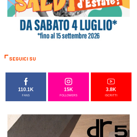
SEGUICI SU
110.1K
15K
3.8K
FANS
FOLLOWERS
ISCRITTI