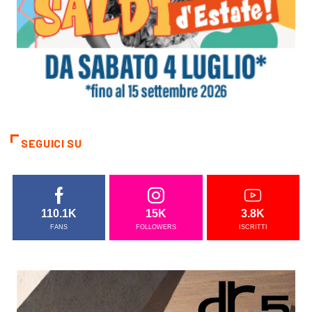
SEGUICI SU
110.1K
15K
3.8K
FANS
FOLLOWERS
ISCRITTI