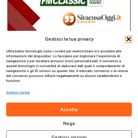
Gestisci la tua privacy
Utilizziamo tecnologie come i cookie per memorizzare e/o accedere alle
informazioni del dispositivo. Lo facciamo per migliorare l'esperienza di
navigazione e per mostrare annunci (non) personalizzati. Il consenso a
queste tecnologie ci consentirà di elaborare dati quali il comportamento di
navigazione o gli ID univoci su questo sito. Il mancato consenso o la revoca
del consenso possono influire negativamente su alcune caratteristiche e
funzioni.
Gestisci servizi
SiracusaOggi.it testata giornalistica online. Reg. n. 2/91 al
Accetta
Tribunale di Siracusa. Direttore responsabile Gianni Catania.
Editore Promo Italia s.r.l.
Nega
© 2024 Promo Italia S.r.l. Tutti i diritti riservati. | Sito web
realizzato da
Web-Arte.it
Gestisci opzioni