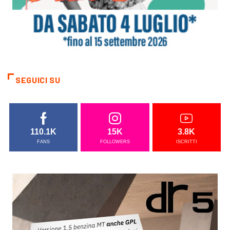
SEGUICI SU
110.1K
15K
3.8K
FANS
FOLLOWERS
ISCRITTI