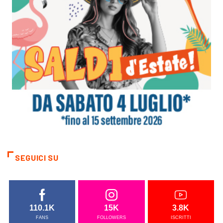
SEGUICI SU
110.1K
15K
3.8K
FANS
FOLLOWERS
ISCRITTI