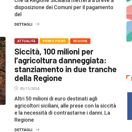
che la Regione Siciliana metterà a breve a
disposizione dei Comuni per il pagamento
del
DETTAGLI
ATTUALITÀ
PRIMO PIANO
REGIONE
Siccità, 100 milioni per
l’agricoltura danneggiata:
stanziamento in due tranche
della Regione
05/11/2024
Altri 50 milioni di euro destinati agli
agricoltori siciliani, alle prese con la siccità
e la necessità di contrastarne i danni. La
Regione
DETTAGLI