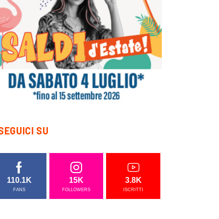
SEGUICI SU
110.1K
15K
3.8K
FANS
FOLLOWERS
ISCRITTI