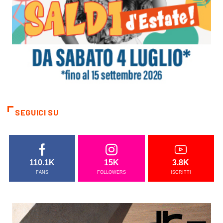
SEGUICI SU
110.1K
15K
3.8K
FANS
FOLLOWERS
ISCRITTI