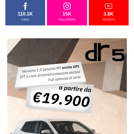
110.1K
15K
3.8K
FANS
FOLLOWERS
ISCRITTI