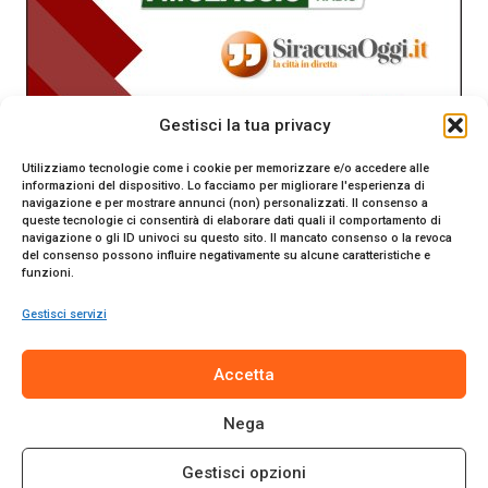
Gestisci la tua privacy
Utilizziamo tecnologie come i cookie per memorizzare e/o accedere alle
informazioni del dispositivo. Lo facciamo per migliorare l'esperienza di
navigazione e per mostrare annunci (non) personalizzati. Il consenso a
queste tecnologie ci consentirà di elaborare dati quali il comportamento di
navigazione o gli ID univoci su questo sito. Il mancato consenso o la revoca
del consenso possono influire negativamente su alcune caratteristiche e
funzioni.
Gestisci servizi
SiracusaOggi.it testata giornalistica online. Reg. n. 2/91 al
Accetta
Tribunale di Siracusa. Direttore responsabile Gianni Catania.
Editore Promo Italia s.r.l.
Nega
© 2024 Promo Italia S.r.l. Tutti i diritti riservati. | Sito web
realizzato da
Web-Arte.it
Gestisci opzioni
Privacy Policy
|
Cookie Policy
|
Termini e Condizioni