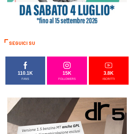
SEGUICI SU
110.1K
15K
3.8K
FANS
FOLLOWERS
ISCRITTI