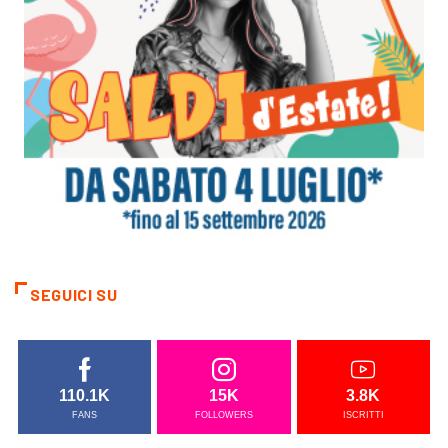
SEGUICI SU
110.1K
15K
3.8K
FANS
FOLLOWERS
ISCRITTI