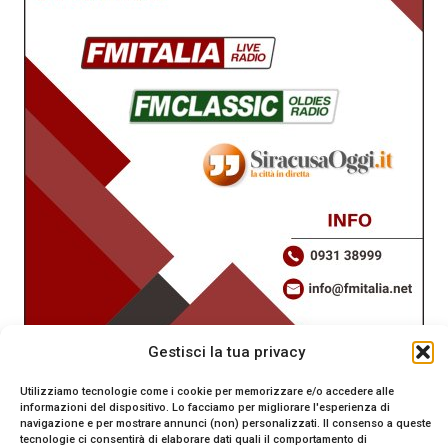
Gestisci la tua privacy
Utilizziamo tecnologie come i cookie per memorizzare e/o accedere alle
informazioni del dispositivo. Lo facciamo per migliorare l'esperienza di
navigazione e per mostrare annunci (non) personalizzati. Il consenso a queste
tecnologie ci consentirà di elaborare dati quali il comportamento di
SiracusaOggi.it testata giornalistica online. Reg. n. 2/91 al