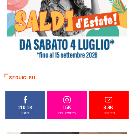
SEGUICI SU
110.1K
15K
3.8K
FANS
FOLLOWERS
ISCRITTI