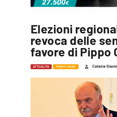
Elezioni regional
revoca delle se
favore di Pippo 
Catania Giann
ATTUALITÀ
PRIMO PIANO