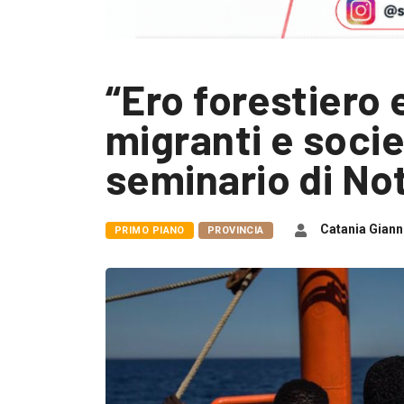
“Ero forestiero 
migranti e socie
seminario di No
Catania Giann
PRIMO PIANO
PROVINCIA