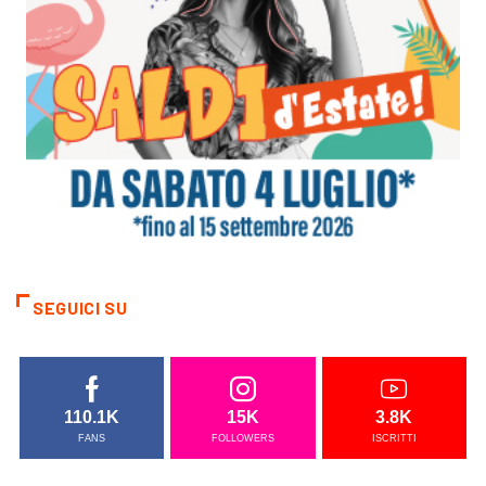
SEGUICI SU
110.1K
15K
3.8K
FANS
FOLLOWERS
ISCRITTI